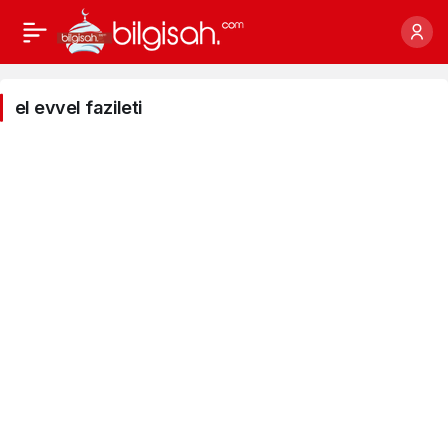
el
evvel
el evvel fazileti
fazileti
Haberleri