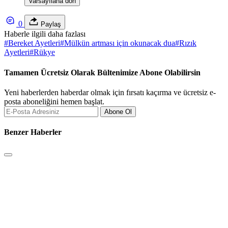
Varsayılana dön
0
Paylaş
Haberle ilgili daha fazlası
#
Bereket Ayetleri
#
Mülkün artması için okunacak dua
#
Rızık
Ayetleri
#
Rükye
Tamamen Ücretsiz Olarak Bültenimize Abone Olabilirsin
Yeni haberlerden haberdar olmak için fırsatı kaçırma ve ücretsiz e-
posta aboneliğini hemen başlat.
Abone Ol
Benzer Haberler