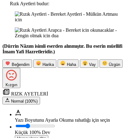
Rızk Ayetleri budur:
(Dürrin Nâzım isimli eserden alınmıştır. Bu eserin müellifi
İmam Yafi Hazretleridir.)
Beğendim
Harika
Haha
Vay
Üzgün
Kızgın
RIZK AYETLERİ
Normal (100%)
Yazı Boyutunu Ayarla
Okuma rahatlığı için seçin
Küçük
100%
Dev