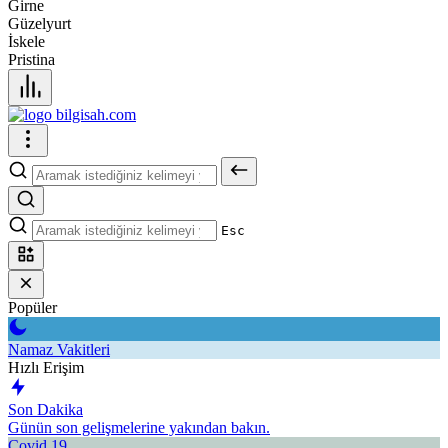
Girne
Güzelyurt
İskele
Pristina
Esc
Popüler
Namaz Vakitleri
Hızlı Erişim
Son Dakika
Günün son gelişmelerine yakından bakın.
Covid 19