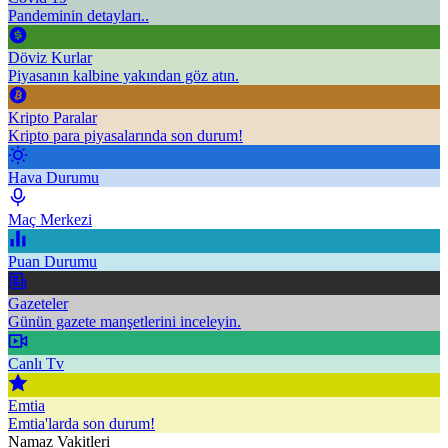
Pandeminin detayları..
Döviz Kurlar
Piyasanın kalbine yakından göz atın.
Kripto Paralar
Kripto para piyasalarında son durum!
Hava Durumu
Maç Merkezi
Puan Durumu
Gazeteler
Günün gazete manşetlerini inceleyin.
Canlı Tv
Emtia
Emtia'larda son durum!
Namaz Vakitleri