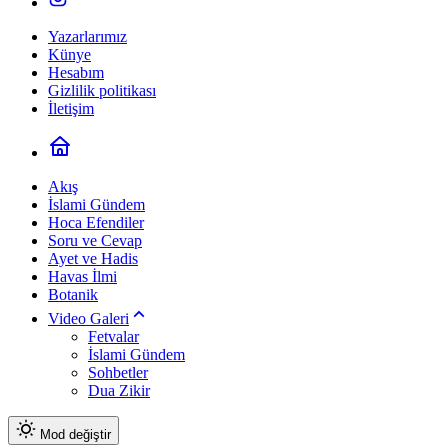
Yazarlarımız
Künye
Hesabım
Gizlilik politikası
İletişim
Akış
İslami Gündem
Hoca Efendiler
Soru ve Cevap
Ayet ve Hadis
Havas İlmi
Botanik
Video Galeri
Fetvalar
İslami Gündem
Sohbetler
Dua Zikir
Mod değiştir