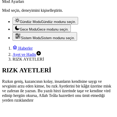
Mod Ayarları
Mod seçin, deneyimini kişiselleştirin.
Gündüz Modu
Gündüz modunu seçin.
Gece Modu
Gece modunu seçin.
Sistem Modu
Sistem modunu seçin.
Haberler
Ayet ve Hadis
RIZK AYETLERİ
RIZK AYETLERİ
Rızkın geniş, kazancının kolay, insanların kendisine saygı ve
sevgisini arzu eden kimse, bu rızk Ayetlerini bir kâğıt üzerine misk
ve zaferan ile yazsın. Bu yazılı hirzi üzerinde taşır ve kendine vird
edinip hergün okursa, Allah Teâla hazretleri onu ümit etmediği
yerden rızıklandırır