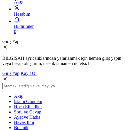
Akış
Hesabım
Bildirimler
0
Giriş Yap
BİLGİŞAH ayrıcalıklarından yararlanmak için hemen giriş yapın
veya hesap oluşturun, üstelik tamamen ücretsiz!
Giriş Yap
Kayıt Ol
Akış
İslami Gündem
Hoca Efendiler
Soru ve Cevap
Ayet ve Hadis
Havas İlmi
Botanik