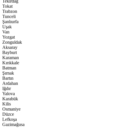
Tekirdağ
Tokat
Trabzon
Tunceli
Şanlıurfa
Uşak
Van
Yozgat
Zonguldak
Aksaray
Bayburt
Karaman
Kırıkkale
Batman
Şırnak
Bartın
Ardahan
Iğdır
Yalova
Karabük
Kilis
Osmaniye
Düzce
Lefkoşa
Gazimağusa