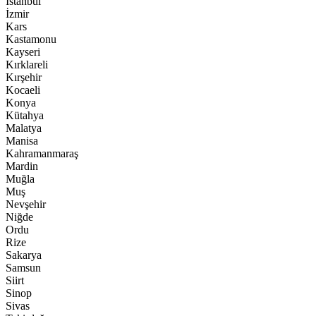
İstanbul
İzmir
Kars
Kastamonu
Kayseri
Kırklareli
Kırşehir
Kocaeli
Konya
Kütahya
Malatya
Manisa
Kahramanmaraş
Mardin
Muğla
Muş
Nevşehir
Niğde
Ordu
Rize
Sakarya
Samsun
Siirt
Sinop
Sivas