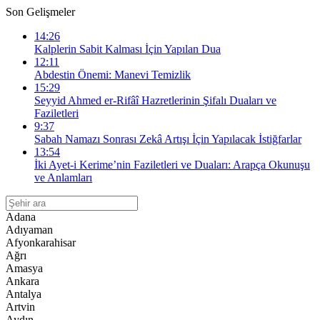
Son Gelişmeler
14:26
Kalplerin Sabit Kalması İçin Yapılan Dua
12:11
Abdestin Önemi: Manevi Temizlik
15:29
Seyyid Ahmed er-Rifâî Hazretlerinin Şifalı Duaları ve
Faziletleri
9:37
Sabah Namazı Sonrası Zekâ Artışı İçin Yapılacak İstiğfarlar
13:54
İki Ayet-i Kerime’nin Faziletleri ve Duaları: Arapça Okunuşu
ve Anlamları
Adana
Adıyaman
Afyonkarahisar
Ağrı
Amasya
Ankara
Antalya
Artvin
Aydın