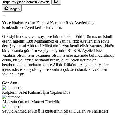
Beğen
Yüce kitabımız olan Kuran-i Kerimde Rizk Ayetleri diye
isimlendirilen Ayeti kerimeler vardır.
O kişiyi herkes sever, sayar ve hürmet eder. Eddürrün nazım isimli
eserin müellifi Ebu Muhammed el Yafi r.a. rızk Ayetleri için şöyle
der; Şeyh ebul Abbas el Mürsi nin bizzat kendi eliyle yazmış olduğu
bir yazısında gördüm ve şöyle diyordu. Bu Rızk Ayetleri ister
yazılmış olsun, ister okunmuş olsun, isterse üzerinde bulundurulmuş
olsun, bu yollardan herhangi birisiyle, bu Ayeti kerimeleri
beraberinde bulunduran kimse Allah Teâla’nın izniyle bir ay süre
içerisinde, istemiş olduğu maksadına çok seri olarak kuvvetli bir
şekilde ulaşır.
Göz Atın
Kalplerin Sabit Kalması İçin Yapılan Dua
Abdestin Önemi: Manevi Temizlik
Seyyid Ahmed er-Rifâî Hazretlerinin Şifalı Duaları ve Faziletleri