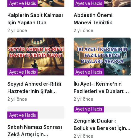
Ayet ve Hadis
Ayet ve Hadis
Kalplerin Sabit Kalması
Abdestin Önemi:
İçin Yapılan Dua
Manevi Temizlik
2 yıl önce
2 yıl önce
Ayet ve Hadis
Ayet ve Hadis
Seyyid Ahmed er-Rifâî
İki Ayet-i Kerime’nin
Hazretlerinin Şifalı
Faziletleri ve Duaları:
Duaları ve Faziletleri
Arapça Okunuşu ve
2 yıl önce
2 yıl önce
Anlamları
Ayet ve Hadis
Ayet ve Hadis
Zenginlik Duaları:
Sabah Namazı Sonrası
Bolluk ve Bereket İçin
Zekâ Artışı İçin
Okunacak Dualar
2 yıl önce