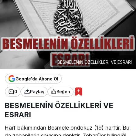
BESMELENİN ÖZELLİKLERİ VE ESRARI
Google'da Abone Ol
0
Paylaş
Beğen
BESMELENİN ÖZELLİKLERİ VE
ESRARI
Harf bakımından Besmele ondokuz (19) harftir. Bu
da zebanilerin sayısına denktir. Zebanîler bilindiği