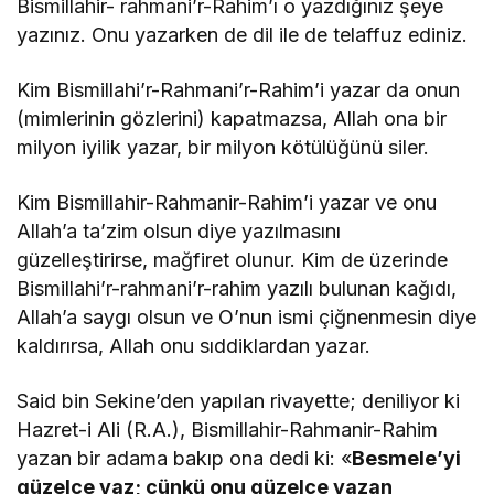
Bismillahir- rahmani’r-Rahim’ı o yazdığınız şeye
yazınız. Onu yazarken de dil ile de telaffuz ediniz.
Kim Bismillahi’r-Rahmani’r-Rahim’i yazar da onun
(mimlerinin gözlerini) kapatmazsa, Allah ona bir
milyon iyilik yazar, bir milyon kötülüğünü siler.
Kim Bismillahir-Rahmanir-Rahim’i yazar ve onu
Allah’a ta’zim olsun diye yazılmasını
güzelleştirirse, mağfiret olunur. Kim de üzerinde
Bismillahi’r-rahmani’r-rahim yazılı bulunan kağıdı,
Allah’a saygı olsun ve O’nun ismi çiğnenmesin diye
kaldırırsa, Allah onu sıddiklardan yazar.
Said bin Sekine’den yapılan rivayette; deniliyor ki
Hazret-i Ali (R.A.), Bismillahir-Rahmanir-Rahim
yazan bir adama bakıp ona dedi ki: «
Besmele’yi
güzelce yaz; çünkü onu güzelce yazan