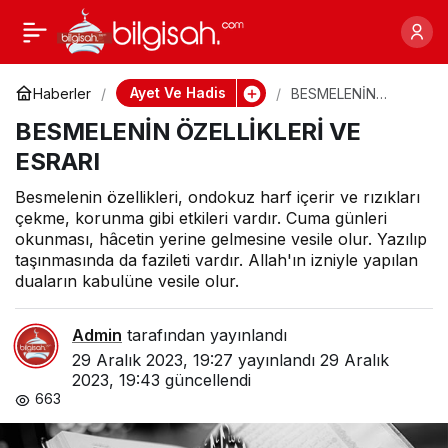
BESMELENİN
0
ÖZELLİKLERİ VE ESRARI
Ayet Ve Hadis
Haberler
BESMELENİN
ÖZELLİKLERİ VE
BESMELENİN ÖZELLİKLERİ VE
ESRARI
ESRARI
Besmelenin özellikleri, ondokuz harf içerir ve rızıkları
çekme, korunma gibi etkileri vardır. Cuma günleri
okunması, hâcetin yerine gelmesine vesile olur. Yazılıp
taşınmasında da fazileti vardır. Allah'ın izniyle yapılan
duaların kabulüne vesile olur.
Admin
tarafından yayınlandı
29 Aralık 2023, 19:27
yayınlandı
29 Aralık
2023, 19:43
güncellendi
663