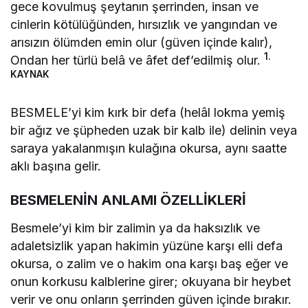
gece kovulmuş şeytanın şerrinden, insan ve
cinlerin kötülüğünden, hırsızlık ve yangından ve
arısızın ölümden emin olur (güven içinde kalır),
1.
Ondan her türlü belâ ve âfet def’edilmiş olur.
KAYNAK
BESMELE’yi kim kırk bir defa (helâl lokma yemiş
bir ağız ve şüpheden uzak bir kalb ile) delinin veya
saraya yakalanmışın kulağına okursa, aynı saatte
aklı başına gelir.
BESMELENİN ANLAMI ÖZELLİKLERİ
Besmele’yi kim bir zalimin ya da haksızlık ve
adaletsizlik yapan hakimin yüzüne karşı elli defa
okursa, o zalim ve o hakim ona karşı baş eğer ve
onun korkusu kalblerine girer; okuyana bir heybet
verir ve onu onların şerrinden güven içinde bırakır.