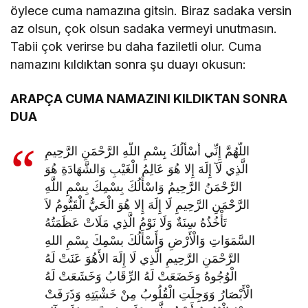
öylece cuma namazına gitsin. Biraz sadaka versin
az olsun, çok olsun sadaka vermeyi unutmasın.
Tabii çok verirse bu daha faziletli olur. Cuma
namazını kıldıktan sonra şu duayı okusun:
ARAPÇA CUMA NAMAZINI KILDIKTAN SONRA
DUA
اللَّهُمَّ إِنِّي أَسْأَلُكَ بِسْمِ اللَّهِ الرَّحْمَنِ الرَّحِيمِ
الَّذِي لَآ إِلَهَ إِلا هُوَ عَالِمُ الْغَيْبِ وَالشَّهَادَةِ هُوَ
الرَّحْمَنُ الرَّحِيمُ وَاسْأَلُكَ بِسْمِكَ بِسْمِ اللَّهِ
الرَّحْمَنِ الرَّحِيمِ لَا إِلَهَ إِلا هُوَ الْحَيُّ الْقَيُّومُ لاَ
تَأْخُذُهُ سِنَةٌ وَلَا نَوْمُ الَّذِي مَلَاتْ عَظَمَتُهُ
السَّمَوَاتِ وَالْأَرْضِ وَأَسْأَلُكَ بسْمِكَ بِسْمِ اللهِ
الرَّحْمَنِ الرَّحِيمِ الَّذِي لَا إِلَهَ الأَهُوَ عَنَتْ لَهُ
الْوُجُوهُ وَخَضَعَتْ لَهُ الرِّقَابُ وَخَشَعَتْ لَهُ
الْأَبْصَارُ وَوَجِلَتِ الْقُلُوبُ مِنْ خَشْيَتِهِ وَذَرَفَتْ