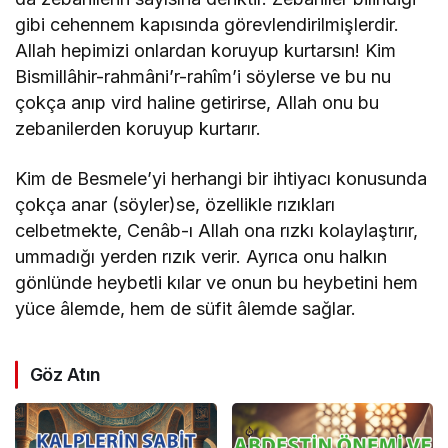
gibi cehennem kapısında görevlendirilmişlerdir.
Allah hepimizi onlardan koruyup kurtarsın! Kim
Bismillâhir-rahmâni’r-rahîm’i söylerse ve bu nu
çokça anıp vird haline getirirse, Allah onu bu
zebanilerden koruyup kurtarır.
Kim de Besmele’yi herhangi bir ihtiyacı konusunda
çokça anar (söyler)se, özellikle rızıkları
celbetmekte, Cenâb-ı Allah ona rızkı kolaylaştırır,
ummadığı yerden rızık verir. Ayrıca onu halkın
gönlünde heybetli kılar ve onun bu heybetini hem
yüce âlemde, hem de süfit âlemde sağlar.
Göz Atın