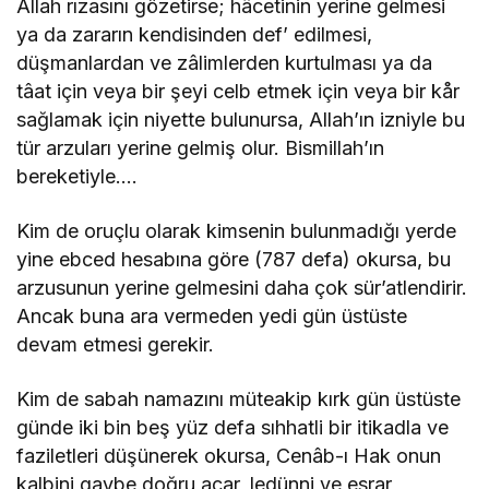
Allah rızasını gözetirse; hâcetinin yerine gelmesi
ya da zararın kendisinden def’ edilmesi,
düşmanlardan ve zâlimlerden kurtulması ya da
tâat için veya bir şeyi celb etmek için veya bir kår
sağlamak için niyette bulunursa, Allah’ın izniyle bu
tür arzuları yerine gelmiş olur. Bismillah’ın
bereketiyle….
Kim de oruçlu olarak kimsenin bulunmadığı yerde
yine ebced hesabına göre (787 defa) okursa, bu
arzusunun yerine gelmesini daha çok sür’atlendirir.
Ancak buna ara vermeden yedi gün üstüste
devam etmesi gerekir.
Kim de sabah namazını müteakip kırk gün üstüste
günde iki bin beş yüz defa sıhhatli bir itikadla ve
faziletleri düşünerek okursa, Cenâb-ı Hak onun
kalbini gaybe doğru açar, ledünni ve esrar