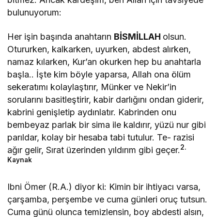
bulunuyorum:
Her işin başında anahtarın
BİSMİLLAH
olsun.
Otururken, kalkarken, uyurken, abdest alırken,
namaz kılarken, Kur’an okurken hep bu anahtarla
başla.. İşte kim böyle yaparsa, Allah ona ölüm
sekeratımı kolaylaştırır, Münker ve Nekir’in
sorularını basitleştirir, kabir darlığını ondan giderir,
kabrini genişletip aydınlatır. Kabrinden onu
bembeyaz parlak bir sima ile kaldırır, yüzü nur gibi
parıldar, kolay bir hesaba tabi tutulur. Te- razisi
2.
ağır gelir, Sırat üzerinden yıldırım gibi geçer.
Kaynak
Ibni Ömer (R.A.) diyor ki: Kimin bir ihtiyacı varsa,
çarşamba, perşembe ve cuma günleri oruç tutsun.
Cuma günü olunca temizlensin, boy abdesti alsın,