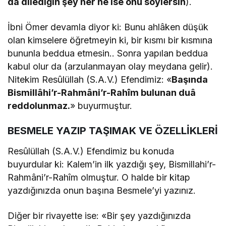
da dilediğin şey her ne ise onu söylersin
).
İbni Ömer devamla diyor ki: Bunu ahlâken düşük
olan kimselere öğretmeyin ki, bir kısmı bir kısmına
bununla beddua etmesin.. Sonra yapılan beddua
kabul olur da (arzulanmayan olay meydana gelir).
Nitekim Resûlüllah (S.A.V.) Efendimiz: «
Başında
Bismillâhi’r-Rahmâni’r-Rahîm bulunan duâ
reddolunmaz.
» buyurmuştur.
BESMELE YAZIP TAŞIMAK VE ÖZELLİKLERİ
Resûlüllah (S.A.V.) Efendimiz bu konuda
buyurdular ki: Kalem’in ilk yazdığı şey, Bismillahi’r-
Rahmâni’r-Rahîm olmuştur. O halde bir kitap
yazdığınızda onun başına Besmele’yi yazınız.
Diğer bir rivayette ise: «Bir şey yazdığınızda