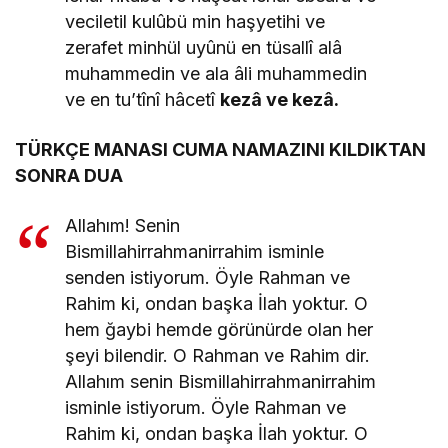
veciletil kulûbü min haşyetihi ve
zerafet minhül uyûnü en tüsallî alâ
muhammedin ve ala âli muhammedin
ve en tu’tînî hâcetî
kezâ ve kezâ.
TÜRKÇE MANASI CUMA NAMAZINI KILDIKTAN
SONRA DUA
Allahım! Senin
Bismillahirrahmanirrahim isminle
senden istiyorum. Öyle Rahman ve
Rahim ki, ondan başka İlah yoktur. O
hem ğaybi hemde görünürde olan her
şeyi bilendir. O Rahman ve Rahim dir.
Allahım senin Bismillahirrahmanirrahim
isminle istiyorum. Öyle Rahman ve
Rahim ki, ondan başka İlah yoktur. O