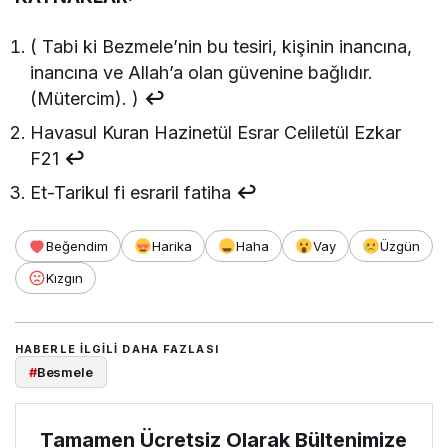
( Tabi ki Bezmele’nin bu tesiri, kişinin inancına,
inancına ve Allah’a olan güvenine bağlıdır.
(Mütercim). )
↩︎
Havasul Kuran Hazinetül Esrar Celiletül Ezkar
F21
↩︎
Et-Tarikul fi esraril fatiha
↩︎
Beğendim
Harika
Haha
Vay
Üzgün
Kızgın
HABERLE ILGILI DAHA FAZLASI
#
Besmele
Tamamen Ücretsiz Olarak Bültenimize