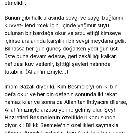
etmelidir.
Bunun gibi halk arasında sevgi ve saygı bağlarını
kuvvet- lendirmek için, içinde yağmur suyu
bulunan bir bardağa okur ve arzu ettiği kimseye
içirirse aralarında karşılıklı bir sevgi meydana gelir.
Bilhassa her gün güneş doğarken yedi gün üst
üste buna devam ederse, geri zekâlılığı kalkar,
hafızası kuv vetlenir, işittiği şeyleri hatırında
tutabilir. (Allah’ın izniyle…)
İmam Gazali diyor ki: Kim Besmele’yi on iki bin
defa okur ve her bin defanın sonunda iki rekat
namaz kılar ve sonra da Allah’tan ihtiyacını dilerse,
Allah’ın izniyle arzusu yerine gelmiş olur. Şeyh
Hazretleri
Besmelenin özellikleri
konusunda
diyor ki: Bil ki: Besmele’nin özellikleri saymakla
bitmez. Ancak kardeşim, ben Allah için tavsiyede