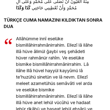
مِنْهُ الْعُيُونُ أَنْ تُصَلَّى عَلَى مُحَمَّدٍ وَعَلَى آلِ
مُحَمَّدٍ وَأَنْ تُعْطِينِي حَاجَتِي
كَذَا وَكَذَا
TÜRKÇE CUMA NAMAZINI KILDIKTAN SONRA
DUA
Allâhümme innî eselüke
bismillâhirrahmânirrahim. Ellezî lâ ilâhe
illâ hüve âlimül ğaybi veş şehâdeti
hüver rahmânür rahîm. Ve eselüke
bismike bismillâhirrahmânirrahim. Lâ
ilâhe illâ hüvel hayyül kayyûmü lâ
te’huzühü sinetün ve lâ nevm. Ellezî
meleet azametühüs semâvâti vel arda
ve eselüke bismike
bismillâhirrahmânirrahim. Ellezî lâ ilâhe
illâ hüve anet lehül vücûhü ve hadaat
lehür rikâbü ve haşeat lehül ebsârü ve