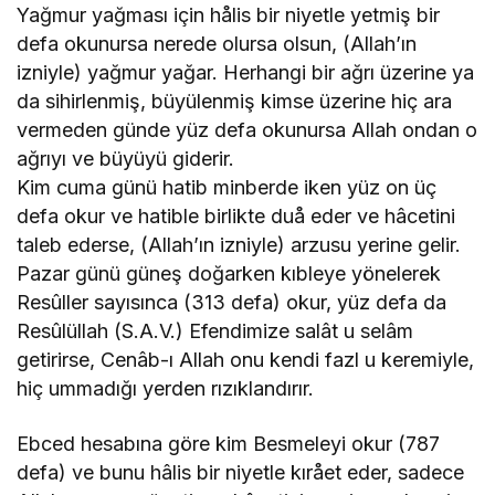
Yağmur yağması için hålis bir niyetle yetmiş bir
defa okunursa nerede olursa olsun, (Allah’ın
izniyle) yağmur yağar. Herhangi bir ağrı üzerine ya
da sihirlenmiş, büyülenmiş kimse üzerine hiç ara
vermeden günde yüz defa okunursa Allah ondan o
ağrıyı ve büyüyü giderir.
Kim cuma günü hatib minberde iken yüz on üç
defa okur ve hatible birlikte duå eder ve hâcetini
taleb ederse, (Allah’ın izniyle) arzusu yerine gelir.
Pazar günü güneş doğarken kıbleye yönelerek
Resûller sayısınca (313 defa) okur, yüz defa da
Resûlüllah (S.A.V.) Efendimize salât u selâm
getirirse, Cenâb-ı Allah onu kendi fazl u keremiyle,
hiç ummadığı yerden rızıklandırır.
Ebced hesabına göre kim Besmeleyi okur (787
defa) ve bunu hâlis bir niyetle kırået eder, sadece