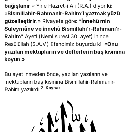
bağışlanır
.» Yine Hazret-i Ali (R.A.) diyor ki:
«
Bismillahir-Rahmanir-Rahim’i yazmak yüzü
güzelleştirir
.» Rivayete göre: “
İnnehû min
Süleymåne ve innehû Bismillahi’r-Rahmani’r-
Rahim
” Ayeti (Neml suresi 30. ayet) inince,
Resûlüllah (S.A.V.) Efendimiz buyurdu ki: «
Onu
yazılan mektupların ve defterlerin baş kısmına
koyun.
»
Bu ayet inmeden önce, yazılan yazıların ve
mektupların baş kısmına Bismillahir-Rahmanir-
3. Kaynak
Rahim yazılırdı.