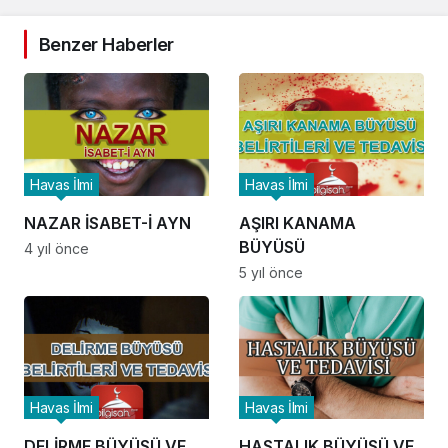
Benzer Haberler
Havas İlmi
Havas İlmi
NAZAR İSABET-İ AYN
AŞIRI KANAMA
BÜYÜSÜ
4 yıl önce
5 yıl önce
Havas İlmi
Havas İlmi
DELİRME BÜYÜSÜ VE
HASTALIK BÜYÜSÜ VE