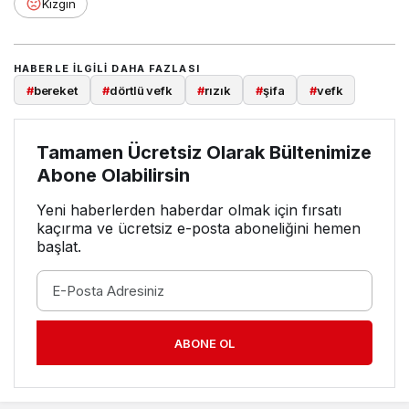
Kızgın
HABERLE ILGILI DAHA FAZLASI
#
bereket
#
dörtlü vefk
#
rızık
#
şifa
#
vefk
Tamamen Ücretsiz Olarak Bültenimize
Abone Olabilirsin
Yeni haberlerden haberdar olmak için fırsatı
kaçırma ve ücretsiz e-posta aboneliğini hemen
başlat.
ABONE OL