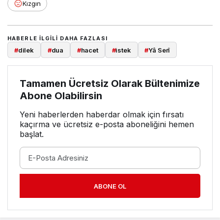
Kızgın
HABERLE ILGILI DAHA FAZLASI
#
dilek
#
dua
#
hacet
#
istek
#
Yâ Serî
Tamamen Ücretsiz Olarak Bültenimize
Abone Olabilirsin
Yeni haberlerden haberdar olmak için fırsatı
kaçırma ve ücretsiz e-posta aboneliğini hemen
başlat.
ABONE OL