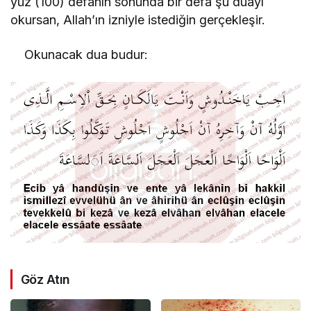
yüz (100) defanın sonunda bir defa şu duayı
okursan, Allah’ın izniyle istediğin gerçekleşir.
Okunacak dua budur:
Göz Atın