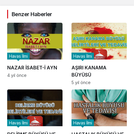
Benzer Haberler
Havas İlmi
Havas İlmi
NAZAR İSABET-İ AYN
AŞIRI KANAMA
BÜYÜSÜ
4 yıl önce
5 yıl önce
Havas İlmi
Havas İlmi