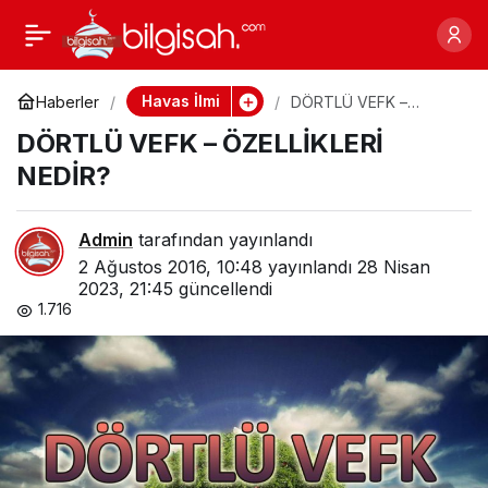
MÜHİM BİR HACET İÇİN
0
Paylaş
Havas İlmi
Haberler
DÖRTLÜ VEFK –
ÖZELLİKLERİ NEDİR?
DÖRTLÜ VEFK – ÖZELLİKLERİ
NEDİR?
Admin
tarafından yayınlandı
2 Ağustos 2016, 10:48
yayınlandı
28 Nisan
2023, 21:45
güncellendi
1.716