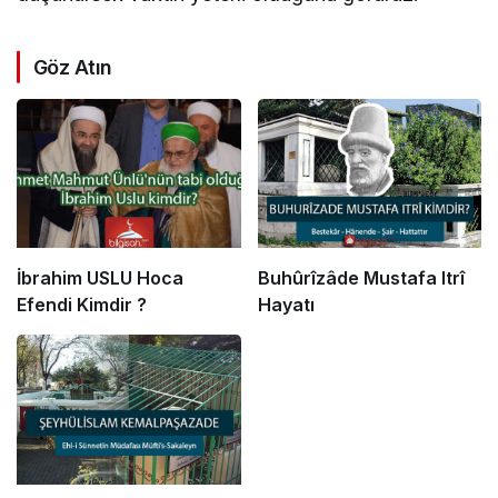
Göz Atın
İbrahim USLU Hoca
Buhûrîzâde Mustafa Itrî
Efendi Kimdir ?
Hayatı