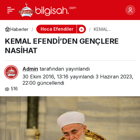
KEMAL EFENDİ’DEN
0
GENÇLERE NASİHAT
Hoca Efendiler
Haberler
KEMAL
EFENDİ’DEN
KEMAL EFENDİ’DEN GENÇLERE
GENÇLERE
NASİHAT
NASİHAT
Admin
tarafından yayınlandı
30 Ekim 2016, 13:16
yayınlandı
3 Haziran 2023,
22:00
güncellendi
516