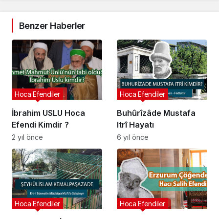
Benzer Haberler
Hoca Efendiler
Hoca Efendiler
İbrahim USLU Hoca
Buhûrîzâde Mustafa
Efendi Kimdir ?
Itrî Hayatı
2 yıl önce
6 yıl önce
Hoca Efendiler
Hoca Efendiler