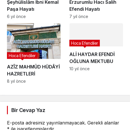
Şeyhülislâm İbni Kemal
Erzurumlu Hacı Salih
Paşa Hayatı
Efendi Hayatı
6 yıl önce
7 yıl önce
Hoca Efendiler
ALİ HAYDAR EFENDİ
Hoca Efendiler
OĞLUNA MEKTUBU
AZÎZ MAHMÛD HÜDÂYİ
10 yıl önce
HAZRETLERİ
8 yıl önce
Bir Cevap Yaz
E-posta adresiniz yayınlanmayacak.
Gerekli alanlar
*
ile işaretlenmişlerdir