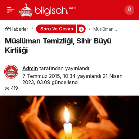
Müslüman Temizliği,
0
Sihir Büyü Kirliliği
Soru Ve Cevap
Haberler
Müslüman
Temizliği, Sihir
Müslüman Temizliği, Sihir Büyü
Büyü Kirliliği
Kirliliği
Admin
tarafından yayınlandı
7 Temmuz 2015, 10:34
yayınlandı
21 Nisan
2023, 03:09
güncellendi
419