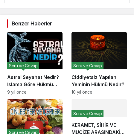
Benzer Haberler
Soru ve Cevap
Soru ve Cevap
Astral Seyahat Nedir?
Ciddiyetsiz Yapılan
İslama Göre Hükmü
Yeminin Hükmü Nedir?
Nedir?
9 yıl önce
10 yıl önce
Soru ve Cevap
KERAMET, SİHİR VE
MUCİZE ARASINDAKİ
Soru ve Cevap