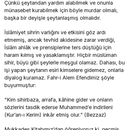
Çünkü şeytandan yardım alabilmek ve onunla
münasebet kurabilmek için böyle murdar olmalı,
başka bir deyişle şeytanlaşmış olmalıdır.
İslâmiyet sihrin varlığını ve etkisini göz ardı
etmemiş, ancak tevhid akidesine zarar verdiği,
İslâm ahlâk ve prensiplerine ters düştüğü için
haram kılmış ve yasaklamıştır. Hiçbir müslüman
sihir, büyü gibi şeylerle meşgul olamaz. Dahası, bu
işi yapan şeytanın esiri kimselere gidemez, onlarla
diyalog kuramaz. Fahr-i Alem Efendimiz şöyle
buyurmuştur:
“Kim sihirbaza, arrafa, kâhine gider ve onların
sözlerini tasdik ederse Muhammed’e indirileni
(Kur’an-ı Kerim) inkâr etmiş olur.” (Bezzaz)
Mukkades Kitabımız’dan öğreniyoruz ki, geçmiş