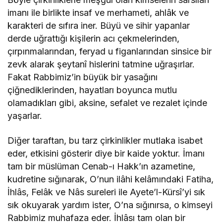
imanı ile birlikte insaf ve merhameti, ahlâk ve
karakteri de sıfıra iner. Büyü ve sihir yapanlar
derde uğrattığı kişilerin acı çekmelerinden,
çırpınmalarından, feryad u figanlarından sinsice bir
zevk alarak şeytanî hislerini tatmine uğraşırlar.
Fakat Rabbimiz’in büyük bir yasağını
çiğnediklerinden, hayatları boyunca mutlu
olamadıkları gibi, aksine, sefalet ve rezalet içinde
yaşarlar.
Diğer taraftan, bu tarz çirkinlikler mutlaka isabet
eder, etkisini gösterir diye bir kaide yoktur. İmanı
tam bir müslüman Cenab-ı Hakk’ın azametine,
kudretine sığınarak, O’nun ilâhi kelâmındaki Fatiha,
İhlâs, Felâk ve Nâs sureleri ile Ayete’l-Kürsî’yi sık
sık okuyarak yardım ister, O’na sığınırsa, o kimseyi
Rabbimiz muhafaza eder. İhlâsı tam olan bir