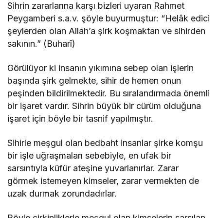
Sihrin zararlarına karşı bizleri uyaran Rahmet
Peygamberi s.a.v. şöyle buyurmuştur: “Helâk edici
şeylerden olan Allah’a şirk koşmaktan ve sihirden
sakının.” (Buharî)
Görülüyor ki insanın yıkımına sebep olan işlerin
başında şirk gelmekte, sihir de hemen onun
peşinden bildirilmektedir. Bu sıralandırmada önemli
bir işaret vardır. Sihrin büyük bir cürüm olduğuna
işaret için böyle bir tasnif yapılmıştır.
Sihirle meşgul olan bedbaht insanlar şirke komşu
bir işle uğraşmaları sebebiyle, en ufak bir
sarsıntıyla küfür ateşine yuvarlanırlar. Zarar
görmek istemeyen kimseler, zarar vermekten de
uzak durmak zorundadırlar.
Böyle çirkinliklerle meşgul olan kimselerin sarsılan