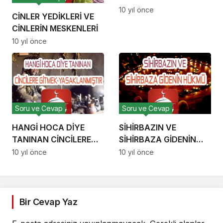
FARK
10 yıl önce
CİNLER YEDİKLERİ VE
CİNLERİN MESKENLERİ
10 yıl önce
Soru ve Cevap
Soru ve Cevap
HANGİ HOCA DİYE
SİHİRBAZIN VE
TANINAN CİNCİLERE
SİHİRBAZA GİDENİN
GİTMEK
HÜKMÜ
10 yıl önce
10 yıl önce
YASAKLANMIŞTIR
Bir Cevap Yaz